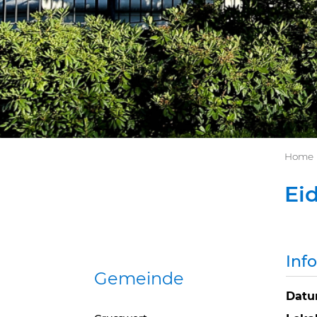
Home
Ei
Inf
Gemeinde
Dat