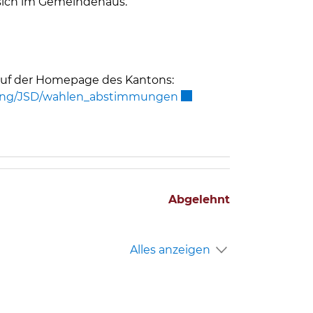
sich im Gemeindehaus.
 auf der Homepage des Kantons:
Externer Link wird in e
ltung/JSD/wahlen_abstimmungen
Abgelehnt
Alles anzeigen