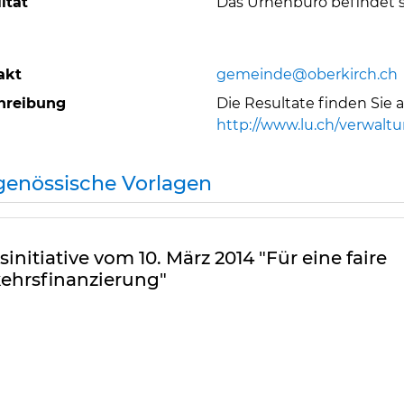
ität
Das Urnenbüro befindet 
akt
gemeinde@oberkirch.ch
hreibung
Die Resultate finden Sie
http://www.lu.ch/verwa
genössische Vorlagen
sinitiative vom 10. März 2014 "Für eine faire
ehrsfinanzierung"