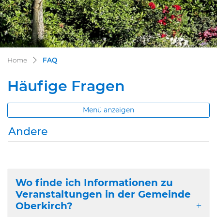
(ausgewählt)
Home
FAQ
Häufige Fragen
Menü anzeigen
Andere
Zugehörige Objekte
Zugehörige Objekte
Zugehörige Objekte
Zugehörige Objekte
Zugehörige Objekte
Wo finde ich Informationen zu
Veranstaltungen in der Gemeinde
Oberkirch?