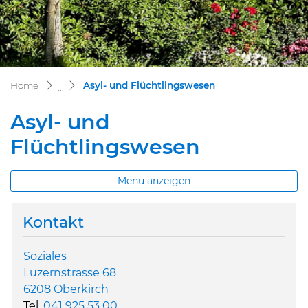
(ausgewählt)
Home
Asyl- und Flüchtlingswesen
Asyl- und
Flüchtlingswesen
Menü anzeigen
Kontakt
Zugehörige Objekte
Soziales
Luzernstrasse 68
6208 Oberkirch
Tel.
041 925 53 00