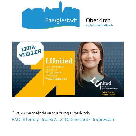
© 2026 Gemeindeverwaltung Oberkirch
Toolbar
FAQ
Sitemap
Index A - Z
Datenschutz
Impressum