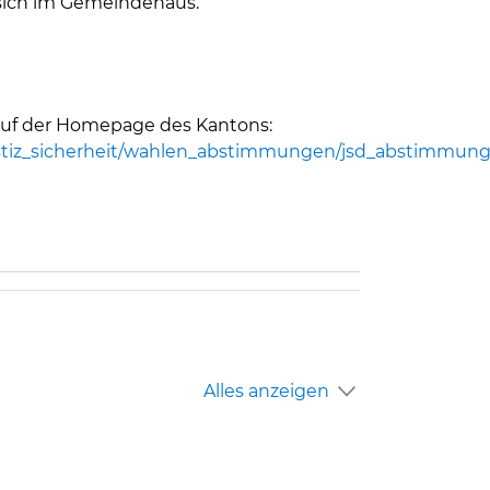
sich im Gemeindehaus.
 auf der Homepage des Kantons:
justiz_sicherheit/wahlen_abstimmungen/jsd_abstimmun
em neuen Fenster geöffnet.
Alles anzeigen