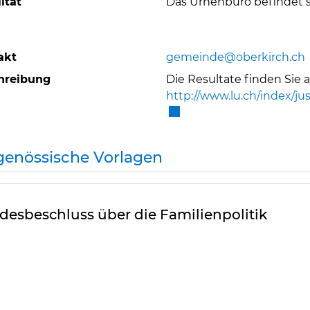
ität
Das Urnenbüro befindet 
akt
gemeinde@oberkirch.ch
hreibung
Die Resultate finden Sie
http://www.lu.ch/index/
Externer Link wird in ein
genössische Vorlagen
esbeschluss über die Familienpolitik