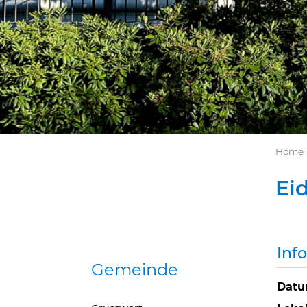
Home
Ei
Inf
Gemeinde
Dat