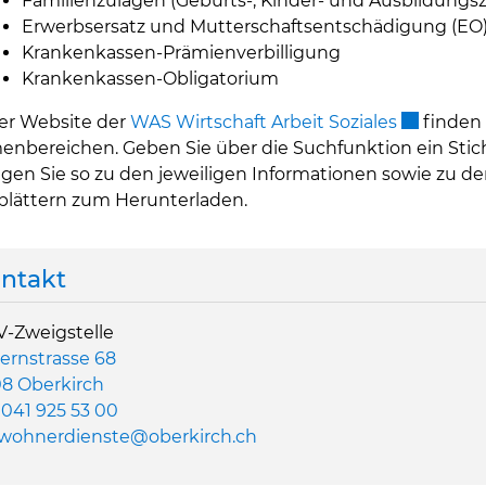
Familienzulagen (Geburts-, Kinder- und Ausbildungs
Erwerbsersatz und Mutterschaftsentschädigung (EO
Krankenkassen-Prämienverbilligung
Krankenkassen-Obligatorium
Externer L
er Website der
WAS Wirtschaft Arbeit Soziales
finden 
nbereichen. Geben Sie über die Suchfunktion ein Stic
gen Sie so zu den jeweiligen Informationen sowie zu 
lättern zum Herunterladen.
ntakt
-Zweigstelle
ernstrasse 68
8 Oberkirch
.
041 925 53 00
wohnerdienste@oberkirch.ch