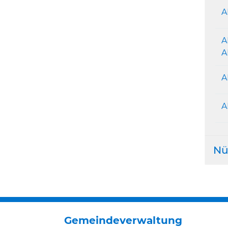
A
A
A
A
A
Nü
Gemeindeverwaltung