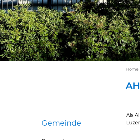
Home
AH
Als A
Gemeinde
Zug
Luzer