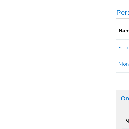
Per
Nam
Soll
Mont
On
N