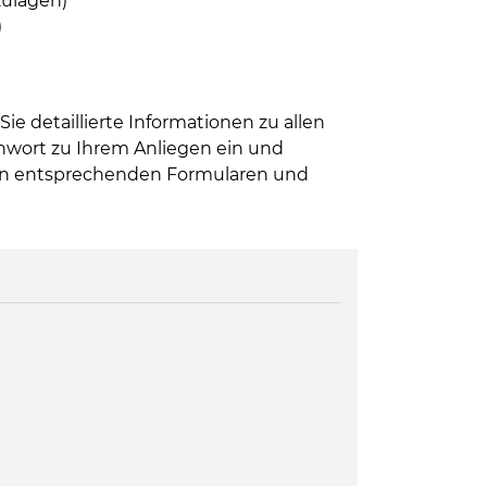
zulagen)
)
ink wird in einem neuen Fenster geöffnet.
Sie detaillierte Informationen zu allen
hwort zu Ihrem Anliegen ein und
den entsprechenden Formularen und