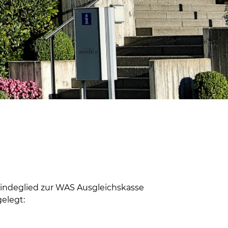
s Bindeglied zur WAS Ausgleichskasse
gelegt: