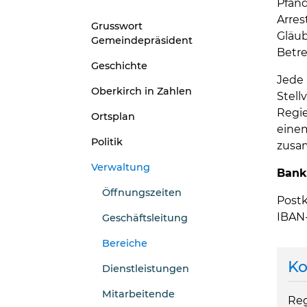
Pfän
Arre
Grusswort
Gläub
Gemeindepräsident
Betre
Geschichte
Jede
Oberkirch in Zahlen
Stel
Regi
Ortsplan
eine
Politik
zusa
Verwaltung
Bank
Öffnungszeiten
Postk
IBAN
Geschäftsleitung
Bereiche
(ausgewählt)
Ko
Dienstleistungen
Mitarbeitende
Reg