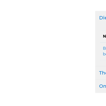
Di
N
B
b
Th
On