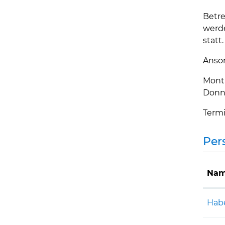
Betre
werde
statt
Anson
Monta
Donne
Termi
Per
Nam
Hab