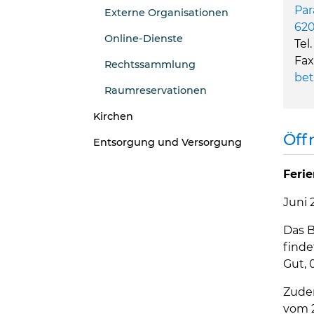
Par
Externe Organisationen
620
Online-Dienste
Tel
Fax
Rechtssammlung
bet
Raumreservationen
Kirchen
Öff
Entsorgung und Versorgung
Feri
Juni 
Das B
finde
Gut, 
Zudem
vom 2