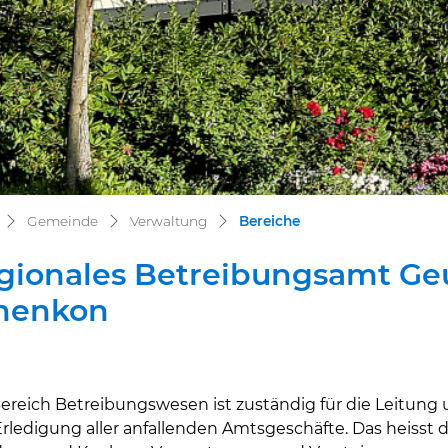
(ausgewählt)
Gemeinde
Verwaltung
Bereiche
gionales Betreibungsamt Ge
henkon
ereich Betreibungswesen ist zuständig für die Leitun
ehörige Objekte
 Erledigung aller anfallenden Amtsgeschäfte. Das heiss