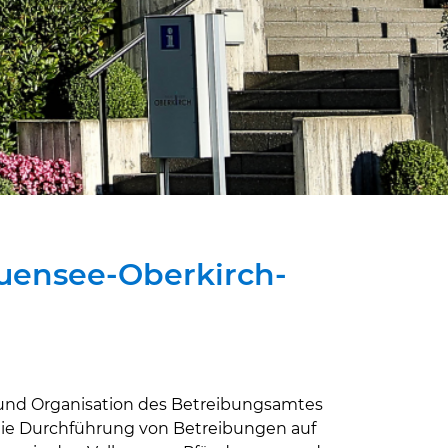
uensee-Oberkirch-
g und Organisation des Betreibungsamtes
t die Durchführung von Betreibungen auf