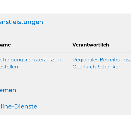
enstleistungen
ame
Verantwortlich
etreibungsregisterauszug
Regionales Betreibung
estellen
Oberkirch-Schenkon
emen
line-Dienste