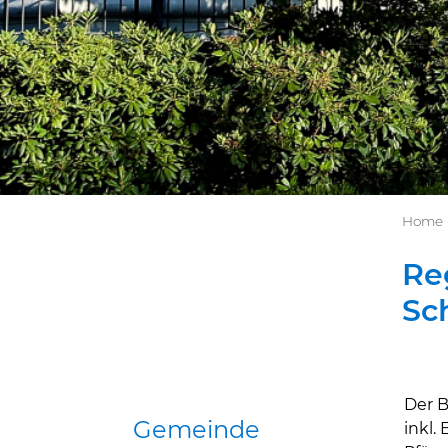
Home
Re
Sc
Der B
Gemeinde
Zug
inkl.