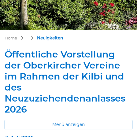
(ausgewählt)
Home
Neuigkeiten
Öffentliche Vorstellung
der Oberkircher Vereine
im Rahmen der Kilbi und
des
Neuzuziehendenanlasses
2026
Menü anzeigen