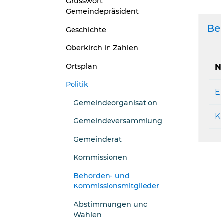
Grusswort
Gemeindepräsident
Be
Geschichte
Oberkirch in Zahlen
Ortsplan
N
Politik
E
Gemeindeorganisation
K
Gemeindeversammlung
Gemeinderat
Kommissionen
Behörden- und
Kommissionsmitglieder
(ausgewählt)
Abstimmungen und
Wahlen