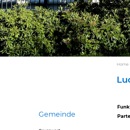
Home
Lu
Funk
Gemeinde
Zug
Parte