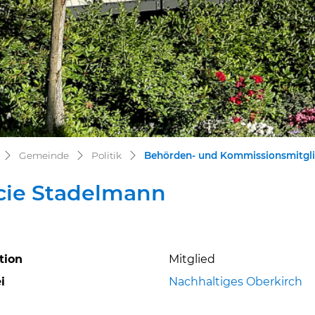
Gemeinde
Politik
Behörden- und Kommissionsmitgli
cie Stadelmann
tion
Mitglied
ehörige Objekte
i
Nachhaltiges Oberkirch