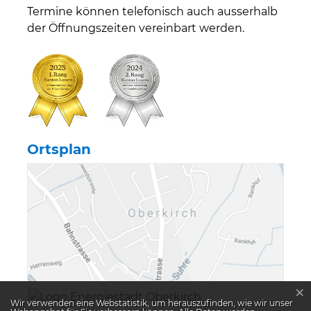
Termine können telefonisch auch ausserhalb
der Öffnungszeiten vereinbart werden.
Ortsplan
×
Verschiedene Information
Webstatistik
Wir verwenden eine Webstatistik, um herauszufinden, wie wir unser