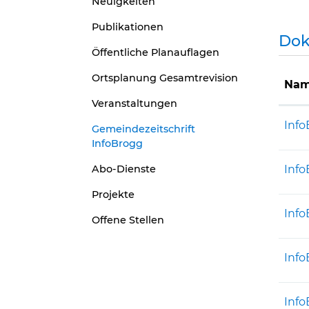
Neuigkeiten
Publikationen
Do
Öffentliche Planauflagen
Ortsplanung Gesamtrevision
Na
Veranstaltungen
Info
Gemeindezeitschrift
InfoBrogg
(ausgewählt)
Abo-Dienste
Info
Projekte
Info
Offene Stellen
Info
Info