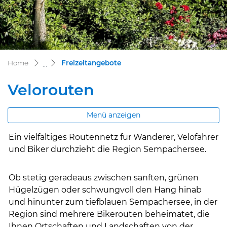
(ausgewählt)
Home
Freizeitangebote
Velorouten
Menü anzeigen
Ein vielfältiges Routennetz für Wanderer, Velofahrer
Zugehörige Objekte
und Biker durchzieht die Region Sempachersee.
Ob stetig geradeaus zwischen sanften, grünen
Hügelzügen oder schwungvoll den Hang hinab
und hinunter zum tiefblauen Sempachersee, in der
Region sind mehrere Bikerouten beheimatet, die
Ihnen Ortschaften und Landschaften von der