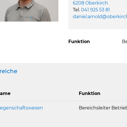
6208 Oberkirch
Tel.
041 925 53 81
daniel.arnold@oberkirc
Funktion
Be
reiche
ame
Funktion
iegenschaftswesen
Bereichsleiter Betri