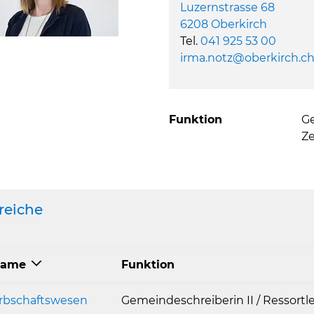
Luzernstrasse 68
6208 Oberkirch
Tel.
041 925 53 00
irma.notz@oberkirch.c
Funktion
Ge
Ze
reiche
ame
Funktion
rbschaftswesen
Gemeindeschreiberin II / Ressortle