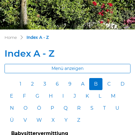
(ausgewählt)
Home
Index A - Z
Index A - Z
Menü anzeigen
1
2
3
6
9
A
B
C
D
E
F
G
H
I
J
K
L
M
N
O
Ö
P
Q
R
S
T
U
Ü
V
W
X
Y
Z
Babysittervermittlung