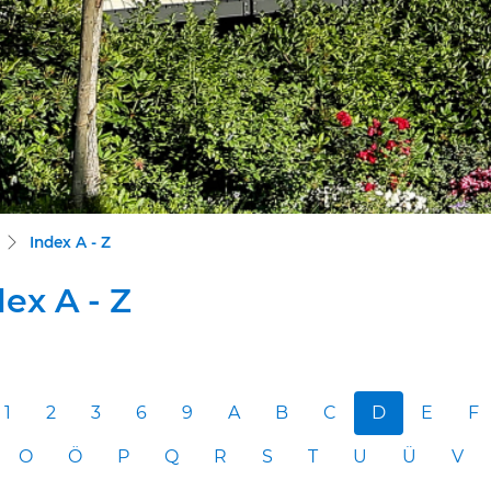
(ausgewählt)
Index A - Z
ex A - Z
1
2
3
6
9
A
B
C
D
E
F
O
Ö
P
Q
R
S
T
U
Ü
V