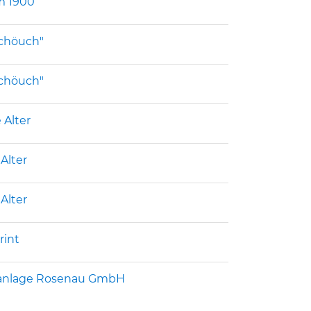
m 1900
chöuch"
chöuch"
 Alter
Alter
Alter
rint
sanlage Rosenau GmbH