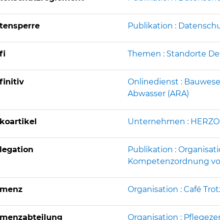
tensperre
Publikation : Datensch
fi
Themen : Standorte Def
finitiv
Onlinedienst : Bauwese
Abwasser (ARA)
koartikel
Unternehmen : HERZ
legation
Publikation : Organisa
Kompetenzordnung vom 2
menz
Organisation : Café Tr
menzabteilung
Organisation : Pflegez