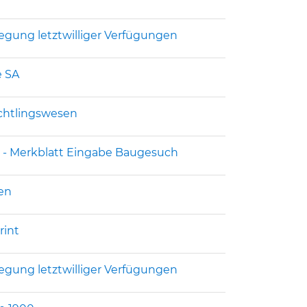
legung letztwilliger Verfügungen
 SA
üchtlingswesen
n - Merkblatt Eingabe Baugesuch
gen
rint
legung letztwilliger Verfügungen