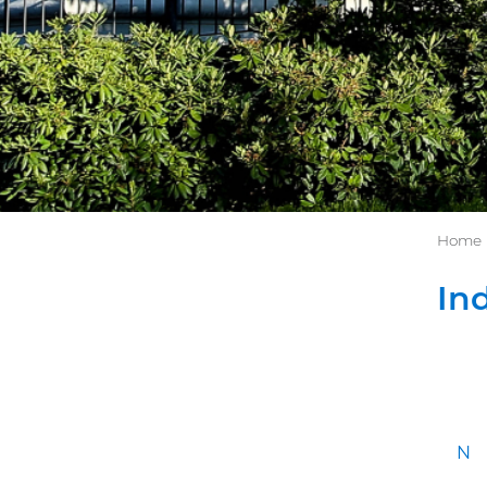
Home
Ind
N