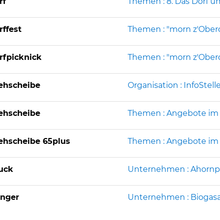
rf
Themen : 8. Das Dorf u
rffest
Themen : "morn z'Ober
rfpicknick
Themen : "morn z'Ober
ehscheibe
Organisation : InfoStelle
ehscheibe
Themen : Angebote im 
ehscheibe 65plus
Themen : Angebote im 
uck
Unternehmen : Ahornp
nger
Unternehmen : Bioga