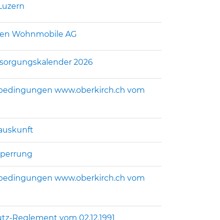
 Luzern
den Wohnmobile AG
ntsorgungskalender 2026
sbedingungen www.oberkirch.ch vom
sauskunft
sperrung
sbedingungen www.oberkirch.ch vom
utz-Reglement vom 02.12.1991