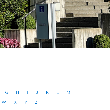
G
H
I
J
K
L
M
W
X
Y
Z