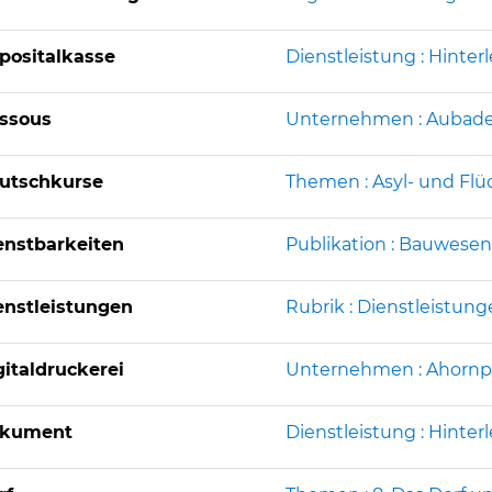
positalkasse
Dienstleistung : Hinter
ssous
Unternehmen : Aubade
utschkurse
Themen : Asyl- und Fl
enstbarkeiten
Publikation : Bauwese
enstleistungen
Rubrik : Dienstleistun
gitaldruckerei
Unternehmen : Ahornp
kument
Dienstleistung : Hinter