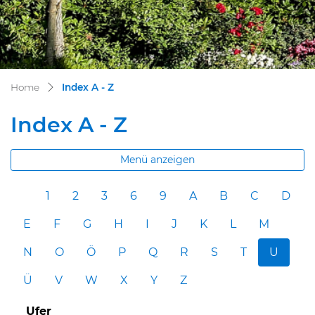
(ausgewählt)
Home
Index A - Z
Index A - Z
Menü anzeigen
1
2
3
6
9
A
B
C
D
E
F
G
H
I
J
K
L
M
N
O
Ö
P
Q
R
S
T
U
Ü
V
W
X
Y
Z
Ufer