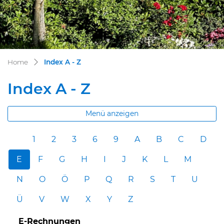
(ausgewählt)
Home
Index A - Z
Index A - Z
Menü anzeigen
1
2
3
6
9
A
B
C
D
E
F
G
H
I
J
K
L
M
N
O
Ö
P
Q
R
S
T
U
Ü
V
W
X
Y
Z
E-Rechnungen